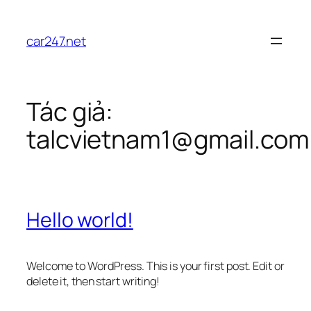
Chuyển
đến
car247.net
phần
nội
dung
Tác giả:
talcvietnam1@gmail.com
Hello world!
Welcome to WordPress. This is your first post. Edit or
delete it, then start writing!