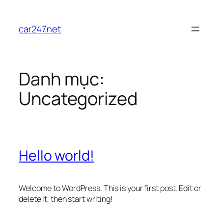
Chuyển
đến
car247.net
phần
nội
dung
Danh mục:
Uncategorized
Hello world!
Welcome to WordPress. This is your first post. Edit or
delete it, then start writing!